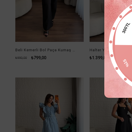
300TL
Beli Kemerli Bol Paça Kumaş Pantolon Siyah
₺799,00
₺1.399,00
₺990,00
%1