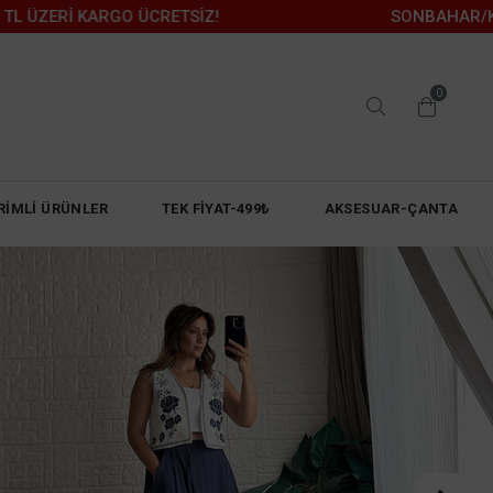
ETSİZ!
SONBAHAR/KIŞ İÇİN KAÇIRILMAYA
0
RİMLİ ÜRÜNLER
TEK FİYAT-499₺
AKSESUAR-ÇANTA