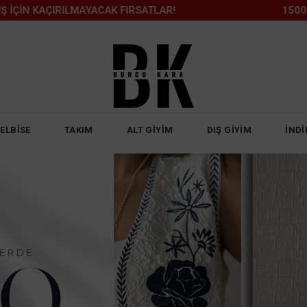
AK FIRSATLAR!
1500 TL ÜZERİ KARGO ÜCR
ELBİSE
TAKIM
ALT GİYİM
DIŞ GİYİM
İNDİ