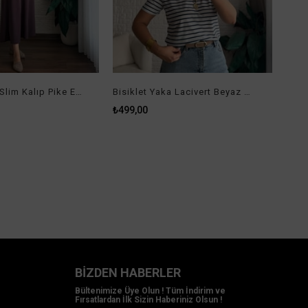
Lastik Askılı Slim Kalıp Pike Elbise Mürdüm
Bisiklet Yaka Lacivert Beyaz Çizgili Kısa Kol Tişört
₺499,00
BIZDEN HABERLER
Bültenimize Üye Olun ! Tüm İndirim ve
Fırsatlardan İlk Sizin Haberiniz Olsun !