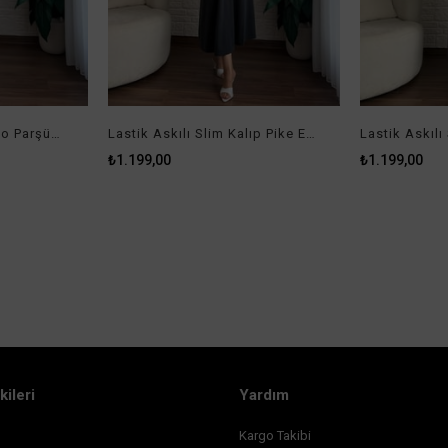
Tasarım Lacivert Bordo Parşüt Garnili Takım
Lastik Askılı Slim Kalıp Pike Elbise Füme
₺1.199,00
₺1.199,00
kileri
Yardım
Kargo Takibi