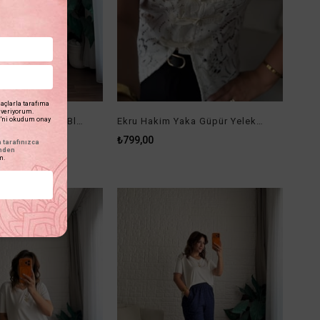
açlarla tarafıma
n veriyorum.
Tasarım Jean Detaylı Yelek Bluz Pantolon Takım
Ekru Hakim Yaka Güpür Yelek Bluz
'ni okudum onay
₺799,00
tarafınızca
inden
m.