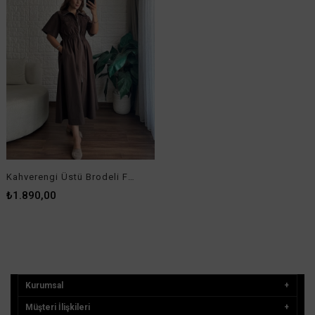
Bültenimize Üye Olun ! Tüm İndirim ve Fırsatlardan İlk Sizin
Haberiniz Olsun !
GÖNDER
© 2022
burcukara.com.tr
- Tüm Hakları Saklıdır.