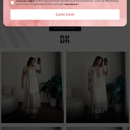
KVKK kapsamında tarafınızca korunmasını, sms ve WhatsApp
Paylaştığım bilgilerin
üzerinden bilgilendirmeleri almayı
kabul ediyorum.
Çarkı Çevir
YENİ GELENLER