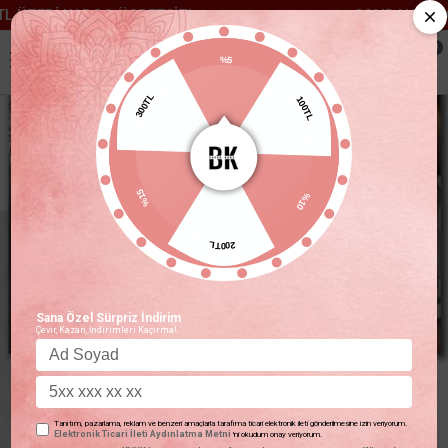
O ÜCRETSİZ!
SONBAHAR/KIŞ İÇİN KAÇIR
0
%5
100TL
300TL
%10
%15
200TL
Sana Özel Sürpriz İndirim
Çevir, Kazan, İndirimleri Kaçırma!
Tanıtım, pazarlama, reklam ve benzeri amaçlarla tarafıma ticari elektronik ileti gönderilmesine izin veriyorum.
Elektronik Ticari İleti Aydınlatma Metni
'ni okudum onay veriyorum.