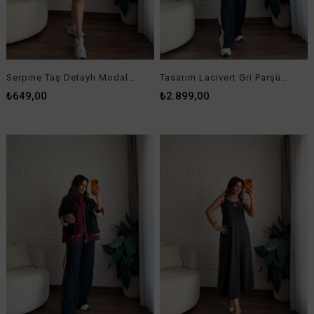
₺2.899,00
₺1.199,00
Lastik Askılı Slim Kalıp Pike Elbise Mürdüm
Bisiklet Yaka Lacivert Beyaz Çizgili Kısa Kol Tişört
₺1.199,00
₺499,00