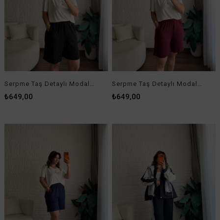
Serpme Taş Detaylı Modal Şort Lacivert
Tasarım Lacivert Gri Parşüt Garnili Takım
₺649,00
₺2.899,00
Tasarım Lacivert Bordo Parşüt Garnili Takım
Lastik Askılı Slim Kalıp Pike Elbise Füme