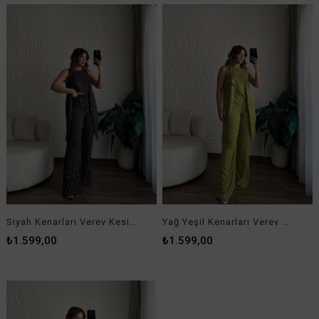
Kahverengi Üstü Brodeli Fermuarlı Elbise
₺1.890,00
Kurumsal
Müşteri İlişkileri
Yardım
BIZDEN HABERLER