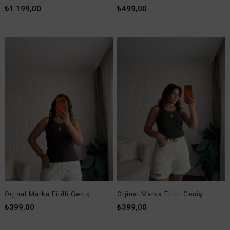
Lastik Askılı Slim Kalıp Pike Elbise Kahverengi
Orijinal Marka Etek Ucu Ve Kolları Parçalı Broş Detaylı Elbise
₺1.199,00
₺1.649,00