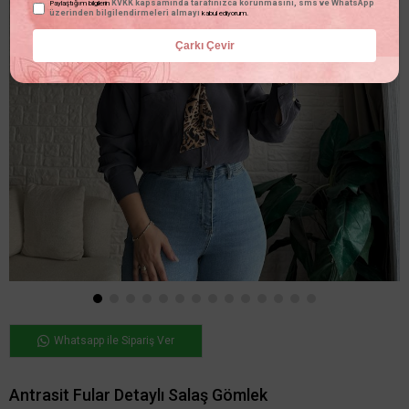
KVKK kapsamında tarafınızca korunmasını, sms ve WhatsApp
Paylaştığım bilgilerin
üzerinden bilgilendirmeleri almayı
kabul ediyorum.
Çarkı Çevir
Whatsapp ile Sipariş Ver
Antrasit Fular Detaylı Salaş Gömlek