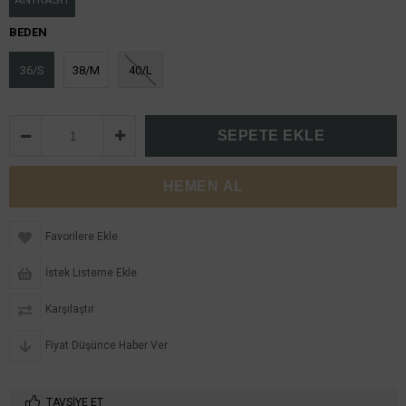
BEDEN
36/S
38/M
40/L
Favorilere Ekle
İstek Listeme Ekle
Karşılaştır
Fiyat Düşünce Haber Ver
TAVSIYE ET