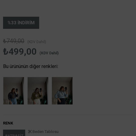
%
33
İNDIRIM
₺749,00
(KDV Dahil)
₺499,00
(KDV Dahil)
Bu ürününün diğer renkleri:
Tükendi
Tükendi
RENK
Beden Tablosu
ANTRASİT