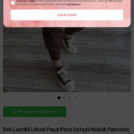
KVKK kapsamında tarafınızca korunmasını, sms ve WhatsApp
Paylaştığım bilgilerin
üzerinden bilgilendirmeleri almayı
kabul ediyorum.
Çarkı Çevir
Whatsapp ile Sipariş Ver
Beli Lastikli Likralı Paça Pens Detaylı Nubuk Pantolon