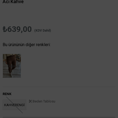
Acı Kahve
₺639,00
(KDV Dahil)
Bu ürününün diğer renkleri:
Tükendi
RENK
Beden Tablosu
KAHVERENGİ