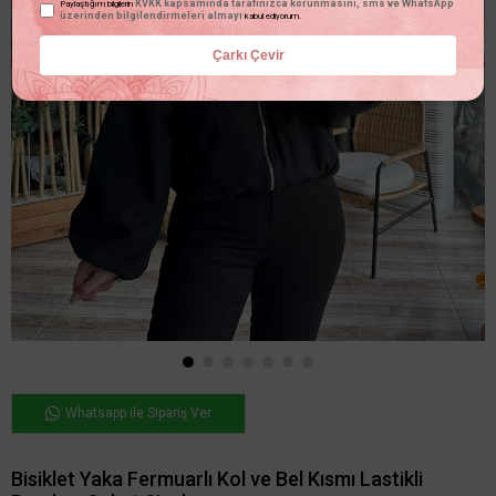
KVKK kapsamında tarafınızca korunmasını, sms ve WhatsApp
Paylaştığım bilgilerin
üzerinden bilgilendirmeleri almayı
kabul ediyorum.
Çarkı Çevir
Whatsapp ile Sipariş Ver
Bisiklet Yaka Fermuarlı Kol ve Bel Kısmı Lastikli