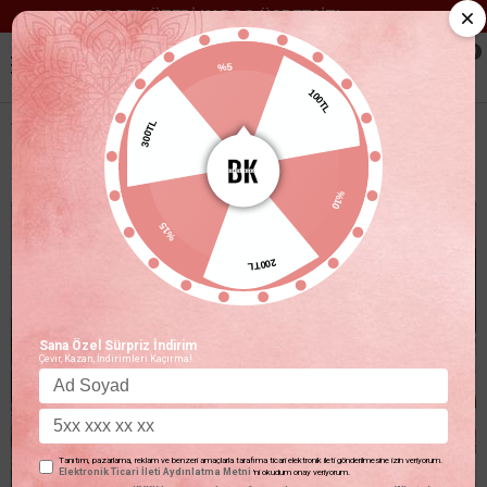
1500 TL ÜZERİ KARGO ÜCRETSİZ!
0
%5
100TL
300TL
BISIKLET YAKA FERMUARLI KOL VE BEL KISMI LASTIKLI BOMBER CEKET SIYAH
%10
%15
200TL
Sana Özel Sürpriz İndirim
Çevir, Kazan, İndirimleri Kaçırma!
Tanıtım, pazarlama, reklam ve benzeri amaçlarla tarafıma ticari elektronik ileti gönderilmesine izin veriyorum.
Elektronik Ticari İleti Aydınlatma Metni
'ni okudum onay veriyorum.