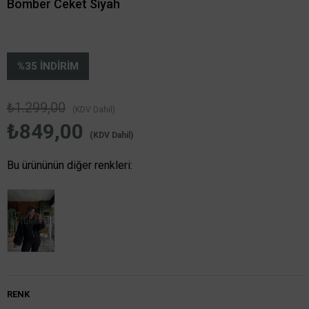
Bomber Ceket Siyah
%
35
İNDIRIM
₺1.299,00
(KDV Dahil)
₺849,00
(KDV Dahil)
Bu ürününün diğer renkleri:
Tükendi
RENK