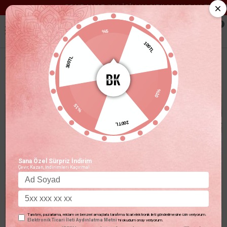
SONBAHAR/KIŞ İÇİN KAÇIRILMAYACAK FIRSATLA
0
%5
100TL
300TL
BÜYÜK BEDEN ŞORTLU KALIN ASKILI KETEN TAKIM HAKI YEŞIL
%10
%15
200TL
Sana Özel Sürpriz İndirim
Çevir, Kazan, İndirimleri Kaçırma!
Tanıtım, pazarlama, reklam ve benzeri amaçlarla tarafıma ticari elektronik ileti gönderilmesine izin veriyorum.
Elektronik Ticari İleti Aydınlatma Metni
'ni okudum onay veriyorum.