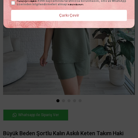
KVKK kapsamında tarafınızca korunmasını, sms ve WhatsApp
Paylaştığım bilgilerin
üzerinden bilgilendirmeleri almayı
kabul ediyorum.
Çarkı Çevir
Whatsapp ile Sipariş Ver
Büyük Beden Şortlu Kalın Askılı Keten Takım Haki