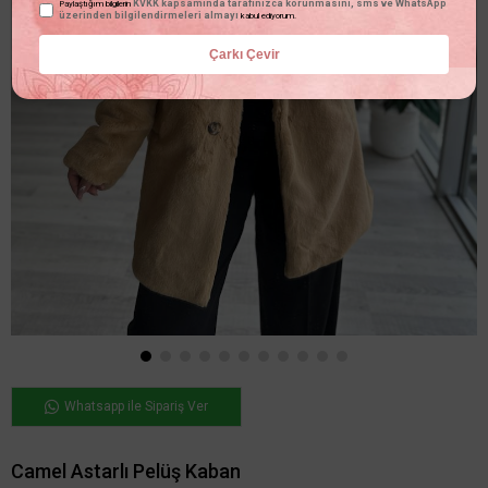
KVKK kapsamında tarafınızca korunmasını, sms ve WhatsApp
Paylaştığım bilgilerin
üzerinden bilgilendirmeleri almayı
kabul ediyorum.
Çarkı Çevir
Whatsapp ile Sipariş Ver
Camel Astarlı Pelüş Kaban