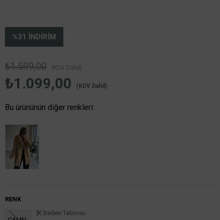
%
31
İNDIRIM
₺1.599,00
(KDV Dahil)
₺1.099,00
(KDV Dahil)
Bu ürününün diğer renkleri:
Tükendi
RENK
Beden Tablosu
CAMEL