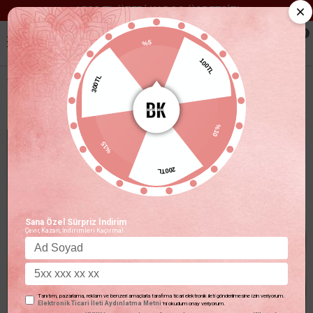
1500 TL ÜZERİ KARGO ÜCRETSİZ!
0
%5
100TL
300TL
CAMEL ASTARLI PELÜŞ KABAN
%10
%15
200TL
Sana Özel Sürpriz İndirim
Çevir, Kazan, İndirimleri Kaçırma!
Tanıtım, pazarlama, reklam ve benzeri amaçlarla tarafıma ticari elektronik ileti gönderilmesine izin veriyorum.
Elektronik Ticari İleti Aydınlatma Metni
'ni okudum onay veriyorum.