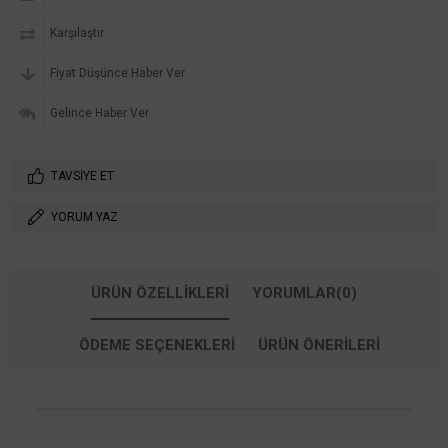
Karşılaştır
Fiyat Düşünce Haber Ver
Gelince Haber Ver
TAVSIYE ET
YORUM YAZ
ÜRÜN ÖZELLIKLERI
YORUMLAR
(0)
ÖDEME SEÇENEKLERI
ÜRÜN ÖNERILERI