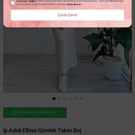
KVKK kapsamında tarafınızca korunmasını, sms ve WhatsApp
Paylaştığım bilgilerin
üzerinden bilgilendirmeleri almayı
kabul ediyorum.
Çarkı Çevir
Whatsapp ile Sipariş Ver
İp Askılı Elbise Gömlek Takım Bej