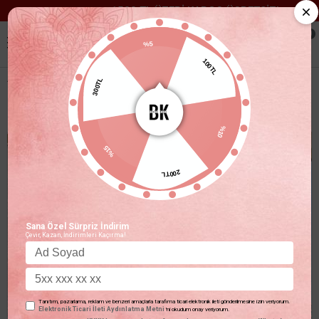
1500 TL ÜZERİ KARGO ÜCRETSİZ!
0
%5
100TL
300TL
İP ASKILI ELBISE GÖMLEK TAKIM BEJ
%10
%15
200TL
Sana Özel Sürpriz İndirim
Çevir, Kazan, İndirimleri Kaçırma!
Tanıtım, pazarlama, reklam ve benzeri amaçlarla tarafıma ticari elektronik ileti gönderilmesine izin veriyorum.
Elektronik Ticari İleti Aydınlatma Metni
'ni okudum onay veriyorum.