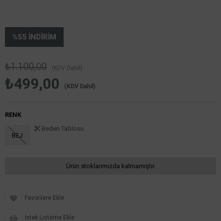
%
55
İNDIRIM
₺1.100,00
(KDV Dahil)
₺499,00
(KDV Dahil)
RENK
Beden Tablosu
BEJ
Ürün stoklarımızda kalmamıştır.
Favorilere Ekle
İstek Listeme Ekle