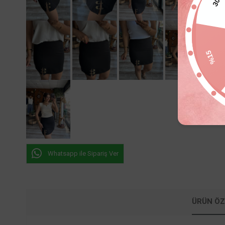
300TL
%15
Whatsapp ile Sipariş Ver
ÜRÜN ÖZ