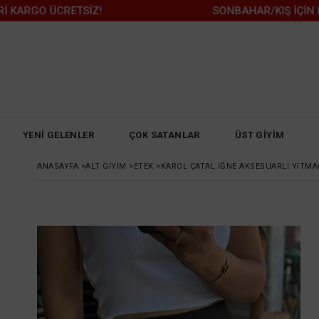
GO ÜCRETSİZ!
SONBAHAR/KIŞ İÇİN KAÇIRI
YENİ GELENLER
ÇOK SATANLAR
ÜST GİYİM
ANASAYFA
>
ALT GİYİM
>
ETEK
>
KAROL ÇATAL İĞNE AKSESUARLI YITMAÇ