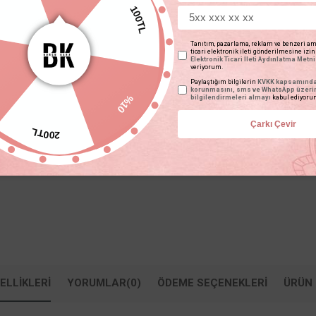
100TL
Fiyat Düşünce Haber Ver
Gelince Haber Ver
Tanıtım, pazarlama, reklam ve benzeri am
ticari elektronik ileti gönderilmesine izi
Elektronik Ticari İleti Aydınlatma Metni
veriyorum.
TAVSIYE ET
YORUM YAZ
Paylaştığım bilgilerin
KVKK kapsamında 
%10
korunmasını, sms ve WhatsApp üzer
bilgilendirmeleri almayı
kabul ediyoru
Çarkı Çevir
200TL
ELLIKLERI
YORUMLAR
(0)
ÖDEME SEÇENEKLERI
ÜRÜN 