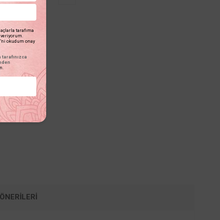
açlarla tarafıma
n veriyorum.
'ni okudum onay
tarafınızca
inden
m.
ÖNERILERI