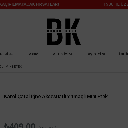
LMAYACAK FIRSATLAR!
1500 TL ÜZERİ KA
ELBİSE
TAKIM
ALT GİYİM
DIŞ GİYİM
İNDİ
LI MINI ETEK
Karol Çatal İğne Aksesuarlı Yıtmaçlı Mini Etek
₺409,00