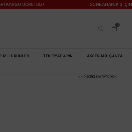
RGO ÜCRETSİZ!
SONBAHAR/KIŞ İÇİN KAÇIR
0
RİMLİ ÜRÜNLER
TEK FİYAT-499₺
AKSESUAR-ÇANTA
< < ÖNCEKI SAYFAYA DÖN