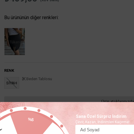
(KDV Dahil)
Bu ürününün diğer renkleri:
Tükendi
RENK
Beden Tablosu
SİYAH
Ürün stoklarımızda
Sana Özel Sürpriz İndirim
%5
Çevir, Kazan, İndirimleri Kaçırma!
Favorilere Ekle
İstek Listeme Ekle