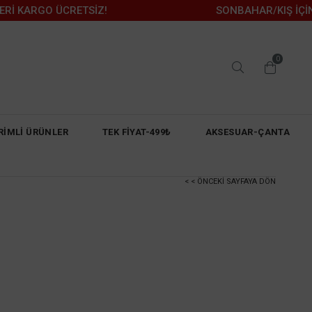
RGO ÜCRETSİZ!
SONBAHAR/KIŞ İÇİN KAÇIR
0
RİMLİ ÜRÜNLER
TEK FİYAT-499₺
AKSESUAR-ÇANTA
< < ÖNCEKI SAYFAYA DÖN