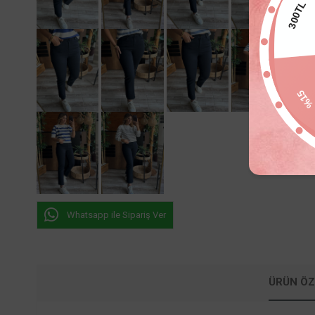
300TL
%1
Whatsapp ile Sipariş Ver
ÜRÜN ÖZ