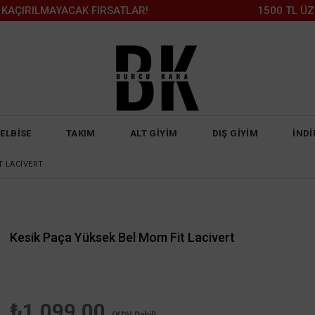
LMAYACAK FIRSATLAR!
1500 TL ÜZERİ KA
ELBİSE
TAKIM
ALT GİYİM
DIŞ GİYİM
İNDİ
T LACIVERT
Kesik Paça Yüksek Bel Mom Fit Lacivert
₺1.099,00