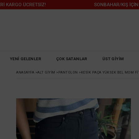
GO ÜCRETSİZ!
SONBAHAR/KIŞ İÇİN KAÇIRI
YENİ GELENLER
ÇOK SATANLAR
ÜST GİYİM
ANASAYFA
>
ALT GİYİM
>
PANTOLON
>
KESIK PAÇA YÜKSEK BEL MOM FI