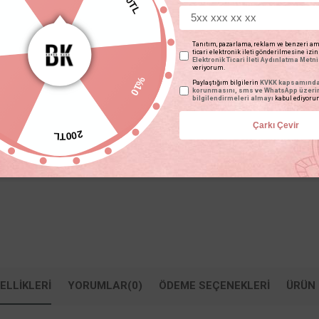
Fiyat Düşünce Haber Ver
Gelince Haber Ver
Tanıtım, pazarlama, reklam ve benzeri am
ticari elektronik ileti gönderilmesine izi
Elektronik Ticari İleti Aydınlatma Metni
veriyorum.
%10
TAVSIYE ET
YORUM YAZ
Paylaştığım bilgilerin
KVKK kapsamında 
korunmasını, sms ve WhatsApp üzer
5
bilgilendirmeleri almayı
kabul ediyoru
Çarkı Çevir
200TL
ELLIKLERI
YORUMLAR
(0)
ÖDEME SEÇENEKLERI
ÜRÜN 