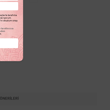
açlarla tarafıma
n veriyorum.
'ni okudum onay
tarafınızca
inden
m.
ÖNERILERI