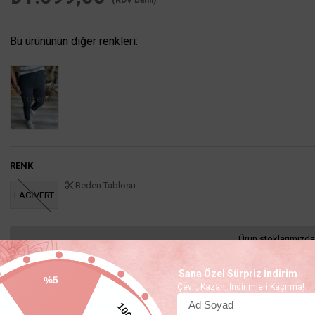
(KDV Dahil)
Bu ürününün diğer renkleri:
Tükendi
RENK
Beden Tablosu
LACİVERT
Ürün stoklarımızda
Sana Özel Sürpriz İndirim
%5
Çevir, Kazan, İndirimleri Kaçırma!
100TL
Favorilere Ekle
İstek Listeme Ekle