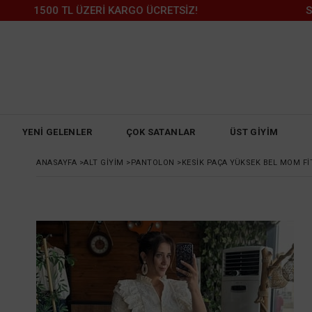
1500 TL ÜZERİ KARGO ÜCRETSİZ!
SONBAHA
YENİ GELENLER
ÇOK SATANLAR
ÜST GİYİM
ANASAYFA
>
ALT GİYİM
>
PANTOLON
>
KESIK PAÇA YÜKSEK BEL MOM FI