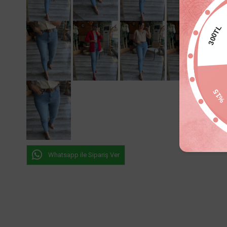
300TL
%1
Whatsapp ile Sipariş Ver