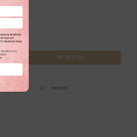
açlarla tarafıma
n veriyorum.
'ni okudum onay
tarafınızca
inden
m.
Karşılaştır