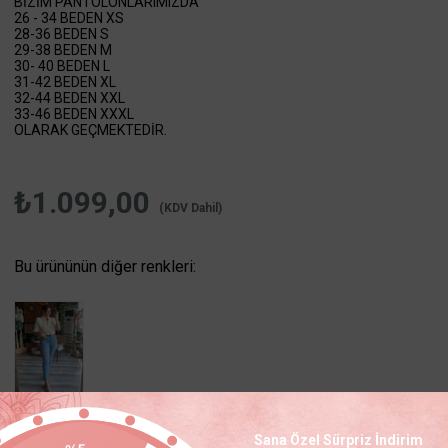
BİZİM PANTOLONLARIMIZDA
26 - 34 BEDEN XS
28-36 BEDEN S
29-38 BEDEN M
30- 40 BEDEN L
31-42 BEDEN XL
32-44 BEDEN XXL
33-46 BEDEN XXXL
OLARAK GEÇMEKTEDİR.
₺1.099,00
(KDV Dahil)
Bu ürününün diğer renkleri:
Sana Özel Sürpriz İndirim
RENK