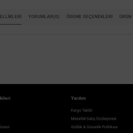
ELLIKLERI
YORUMLAR
(0)
ÖDEME SEÇENEKLERI
ÜRÜN 
kileri
Yardım
Kargo Takibi
Mesafeli Satış Sözleşmesi
Süreci
Gizlilik & Güvenlik Politikası