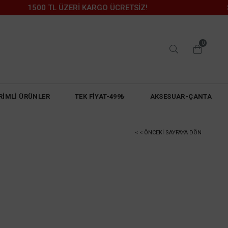
1500 TL ÜZERİ KARGO ÜCRETSİZ!
SONBAH
0
RİMLİ ÜRÜNLER
TEK FİYAT-499₺
AKSESUAR-ÇANTA
< < ÖNCEKI SAYFAYA DÖN