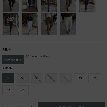
Tükendi
Tükendi
RENK
Beden Tablosu
KAHVERENGİ
BEDEN
48
50
34
36
38
40
42
44
46