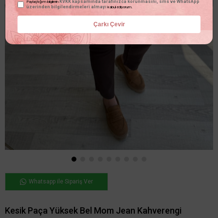
KVKK kapsamında tarafınızca korunmasını, sms ve WhatsApp
Paylaştığım bilgilerin
üzerinden bilgilendirmeleri almayı
kabul ediyorum.
Çarkı Çevir
Whatsapp ile Sipariş Ver
Kesik Paça Yüksek Bel Mom Jean Kahverengi