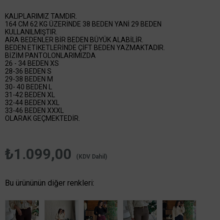
KALIPLARIMIZ TAMDIR.
164 CM 62 KG ÜZERİNDE 38 BEDEN YANİ 29 BEDEN
KULLANILMIŞTIR.
ARA BEDENLER BİR BEDEN BÜYÜK ALABİLİR.
BEDEN ETİKETLERİNDE ÇİFT BEDEN YAZMAKTADIR.
BİZİM PANTOLONLARIMIZDA
26 - 34 BEDEN XS
28-36 BEDEN S
29-38 BEDEN M
30- 40 BEDEN L
31-42 BEDEN XL
32-44 BEDEN XXL
33-46 BEDEN XXXL
OLARAK GEÇMEKTEDİR.
₺1.099,00
(KDV Dahil)
Bu ürününün diğer renkleri: