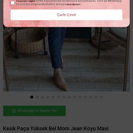
KVKK kapsamında tarafınızca korunmasını, sms ve WhatsApp
Paylaştığım bilgilerin
üzerinden bilgilendirmeleri almayı
kabul ediyorum.
Çarkı Çevir
Whatsapp ile Sipariş Ver
Kesik Paça Yüksek Bel Mom Jean Koyu Mavi