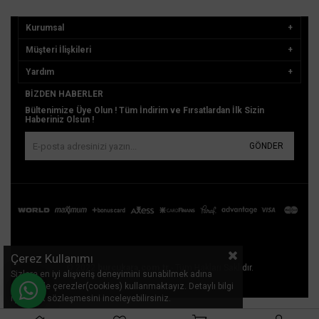
Kurumsal
Müşteri İlişkileri
Yardım
BIZDEN HABERLER
Bültenimize Üye Olun ! Tüm İndirim ve Fırsatlardan İlk Sizin
Haberiniz Olsun !
GÖNDER
Çerez Kullanımı
© 2022
burcukara.com.tr
- Tüm Hakları Saklıdır.
Sizlere en iyi alışveriş deneyimini sunabilmek adına
sitemizde çerezler(cookies) kullanmaktayız. Detaylı bilgi
için Kvkk sözleşmesini inceleyebilirsiniz.