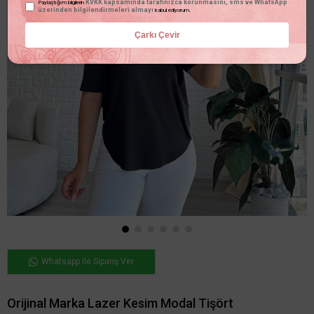
KVKK kapsamında tarafınızca korunmasını, sms ve WhatsApp
Paylaştığım bilgilerin
üzerinden bilgilendirmeleri almayı
kabul ediyorum.
Çarkı Çevir
Whatsapp ile Sipariş Ver
Orijinal Marka Lazer Kesim Modal Tişört