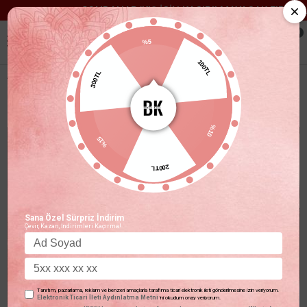
SONBAHAR/KIŞ İÇİN KAÇIRILMAYACAK FIRSATLAR
0
%5
100TL
300TL
ORIJINAL MARKA LAZER KESIM MODAL TIŞÖRT
%10
%15
200TL
Sana Özel Sürpriz İndirim
Çevir, Kazan, İndirimleri Kaçırma!
Tanıtım, pazarlama, reklam ve benzeri amaçlarla tarafıma ticari elektronik ileti gönderilmesine izin veriyorum.
Elektronik Ticari İleti Aydınlatma Metni
'ni okudum onay veriyorum.