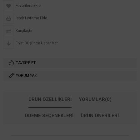
Favorilere Ekle
İstek Listeme Ekle
Karşılaştır
Fiyat Düşünce Haber Ver
TAVSIYE ET
YORUM YAZ
ÜRÜN ÖZELLIKLERI
YORUMLAR
(0)
ÖDEME SEÇENEKLERI
ÜRÜN ÖNERILERI