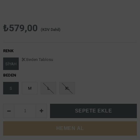
₺579,00
(KDV Dahil)
RENK
Beden Tablosu
SİYAH
BEDEN
S
M
L
XL