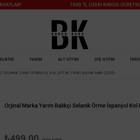
AR!
1500 TL ÜZERİ KARGO ÜCRETSİZ!
ELBİSE
TAKIM
ALT GİYİM
DIŞ GİYİM
İNDİ
I SELANIK ÖRME İSPANYOL KOL DETAY TRIKO KAZAK NAR ÇIÇEĞI
Orjinal Marka Yarım Balıkçı Selanik Örme İspanyol Kol
₺499,00