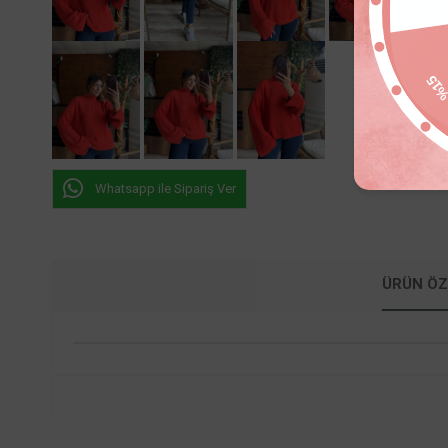
%1
Whatsapp ile Sipariş Ver
ÜRÜN ÖZ