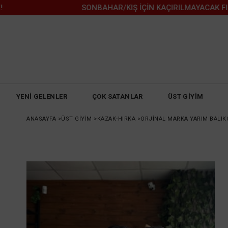
SONBAHAR/KIŞ İÇİN KAÇIRILMAYACAK FIRSATL
YENİ GELENLER
ÇOK SATANLAR
ÜST GİYİM
ANASAYFA
>
ÜST GİYİM
>
KAZAK-HIRKA
>
ORJINAL MARKA YARIM BALIKÇ