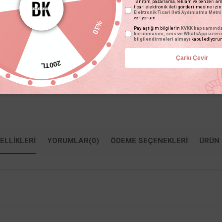
Tanıtım, pazarlama, reklam ve benzeri am
ticari elektronik ileti gönderilmesine izi
Elektronik Ticari İleti Aydınlatma Metni
veriyorum.
Fiyat Düşünce Haber Ver
Gelince Haber Ver
%10
Paylaştığım bilgilerin
KVKK kapsamında 
korunmasını, sms ve WhatsApp üzer
5
bilgilendirmeleri almayı
kabul ediyoru
TAVSIYE ET
YORUM YAZ
Çarkı Çevir
200TL
ELLIKLERI
YORUMLAR
(0)
ÖDEME SEÇENEKLERI
ÜRÜN 