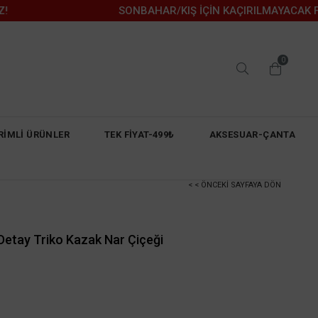
SONBAHAR/KIŞ İÇİN KAÇIRILMAYACAK FIRSAT
0
RİMLİ ÜRÜNLER
TEK FİYAT-499₺
AKSESUAR-ÇANTA
< < ÖNCEKI SAYFAYA DÖN
 Detay Triko Kazak Nar Çiçeği