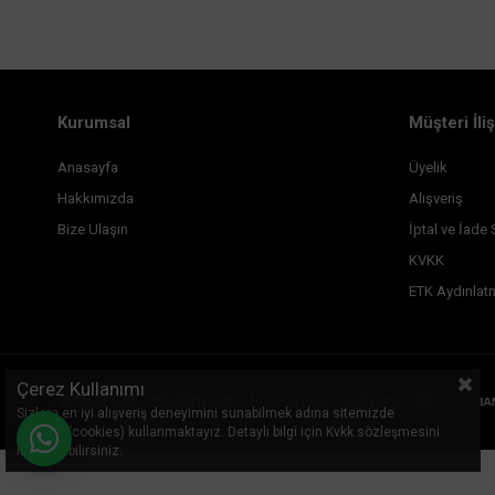
Kurumsal
Müşteri İliş
Anasayfa
Üyelik
Hakkımızda
Alışveriş
Bize Ulaşın
İptal ve İade 
KVKK
ETK Aydınlat
Çerez Kullanımı
Sizlere en iyi alışveriş deneyimini sunabilmek adına sitemizde
çerezler(cookies) kullanmaktayız. Detaylı bilgi için Kvkk sözleşmesini
inceleyebilirsiniz.