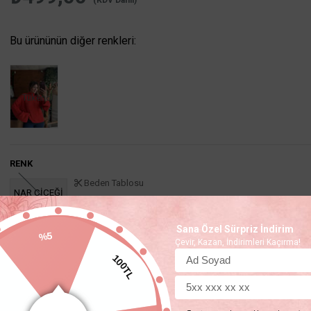
(KDV Dahil)
Bu ürününün diğer renkleri:
Tükendi
RENK
Beden Tablosu
NAR ÇİÇEĞİ
Sana Özel Sürpriz İndirim
%5
Ürün stoklarımızda
Çevir, Kazan, İndirimleri Kaçırma!
100TL
Favorilere Ekle
İstek Listeme Ekle