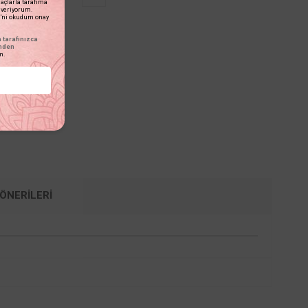
açlarla tarafıma
n veriyorum.
'ni okudum onay
tarafınızca
inden
m.
ÖNERILERI