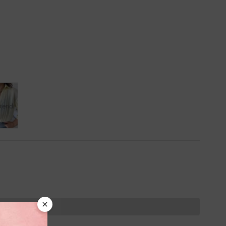
kendi
 kalmamıştır.