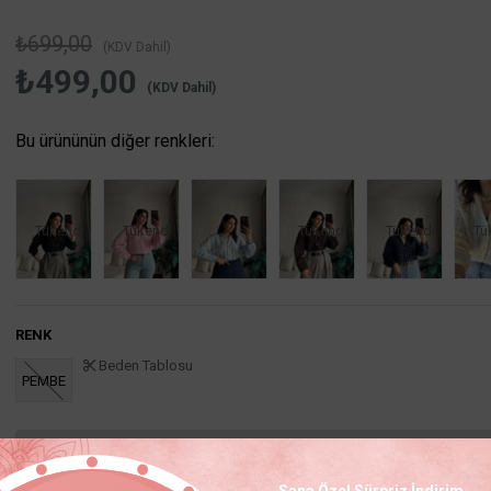
₺699,00
(KDV Dahil)
₺499,00
(KDV Dahil)
Bu ürününün diğer renkleri:
Tükendi
Tükendi
Tükendi
Tükendi
Tü
RENK
Beden Tablosu
PEMBE
Ürün stoklarımızda
Sana Özel Sürpriz İndirim