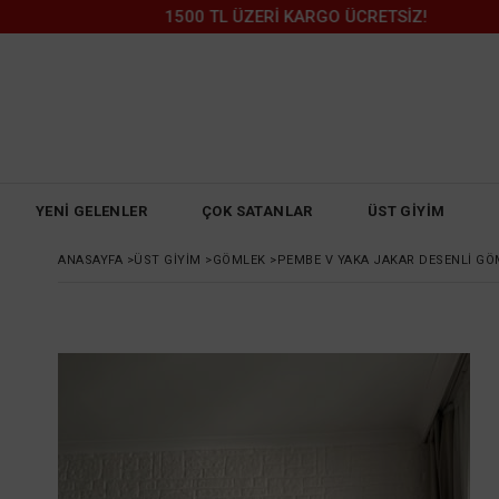
1500 TL ÜZERİ KARGO ÜCRETSİZ!
YENİ GELENLER
ÇOK SATANLAR
ÜST GİYİM
ANASAYFA
>
ÜST GİYİM
>
GÖMLEK
>
PEMBE V YAKA JAKAR DESENLI GÖ