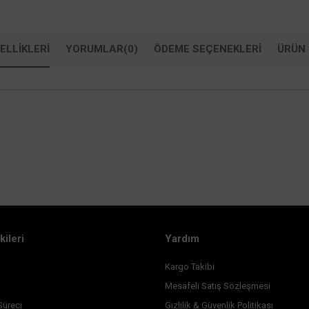
ELLIKLERI
YORUMLAR
(0)
ÖDEME SEÇENEKLERI
ÜRÜN 
kileri
Yardım
Kargo Takibi
Mesafeli Satış Sözleşmesi
Süreci
Gizlilik & Güvenlik Politikası