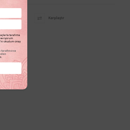
Karşılaştır
açlarla tarafıma
n veriyorum.
'ni okudum onay
tarafınızca
inden
m.