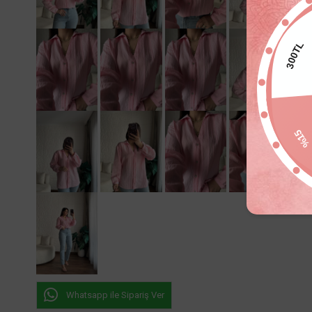
300TL
%1
Whatsapp ile Sipariş Ver