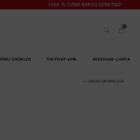
1500 TL ÜZERİ KARGO ÜCRETSİZ!
0
RİMLİ ÜRÜNLER
TEK FİYAT-499₺
AKSESUAR-ÇANTA
< < ÖNCEKI SAYFAYA DÖN