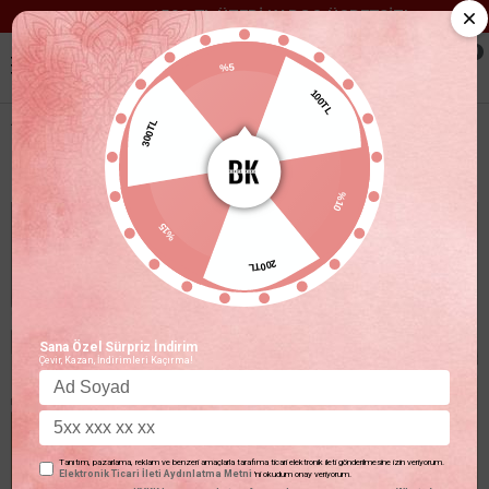
1500 TL ÜZERİ KARGO ÜCRETSİZ!
0
%5
100TL
300TL
PREMIUM SERI RELAXED FIT V YAKA BASIC TIŞÖRT BEYAZ
%10
%15
200TL
Sana Özel Sürpriz İndirim
Çevir, Kazan, İndirimleri Kaçırma!
Tanıtım, pazarlama, reklam ve benzeri amaçlarla tarafıma ticari elektronik ileti gönderilmesine izin veriyorum.
Elektronik Ticari İleti Aydınlatma Metni
'ni okudum onay veriyorum.