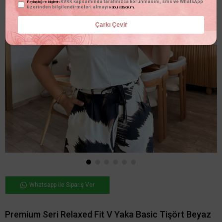
KVKK kapsamında tarafınızca korunmasını, sms ve WhatsApp
Paylaştığım bilgilerin
üzerinden bilgilendirmeleri almayı
kabul ediyorum.
Çarkı Çevir
Whatsapp ile Sipariş Ver
Premium Seri Relaxed Fit V Yaka Basic Tişört Beyaz