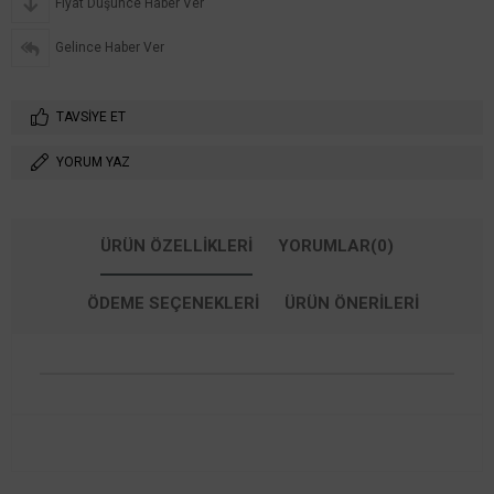
Fiyat Düşünce Haber Ver
Gelince Haber Ver
TAVSIYE ET
YORUM YAZ
ÜRÜN ÖZELLIKLERI
YORUMLAR
(0)
ÖDEME SEÇENEKLERI
ÜRÜN ÖNERILERI