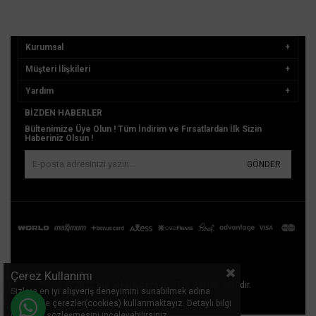
Kurumsal
Müşteri İlişkileri
Yardım
BIZDEN HABERLER
Bültenimize Üye Olun ! Tüm İndirim ve Fırsatlardan İlk Sizin
Haberiniz Olsun !
GÖNDER
Çerez Kullanımı
© 2022
burcukara.com.tr
- Tüm Hakları Saklıdır.
Sizlere en iyi alışveriş deneyimini sunabilmek adına
sitemizde çerezler(cookies) kullanmaktayız. Detaylı bilgi
için Kvkk sözleşmesini inceleyebilirsiniz.