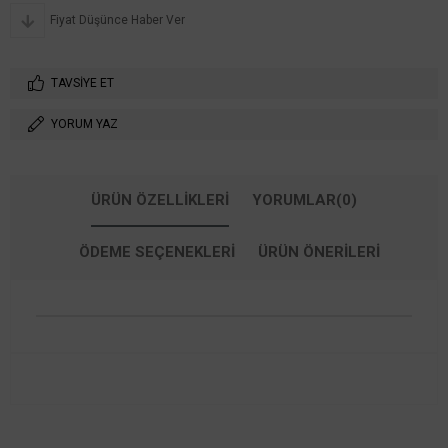
Fiyat Düşünce Haber Ver
TAVSIYE ET
YORUM YAZ
ÜRÜN ÖZELLIKLERI
YORUMLAR
(0)
ÖDEME SEÇENEKLERI
ÜRÜN ÖNERILERI