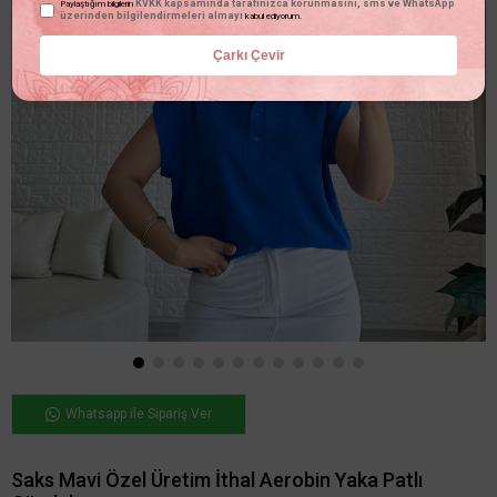
KVKK kapsamında tarafınızca korunmasını, sms ve WhatsApp
Paylaştığım bilgilerin
üzerinden bilgilendirmeleri almayı
kabul ediyorum.
Çarkı Çevir
Whatsapp ile Sipariş Ver
Saks Mavi Özel Üretim İthal Aerobin Yaka Patlı