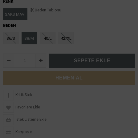
RENK
Beden Tablosu
SAKS MAVİ
BEDEN
36/S
38/M
40/L
42/XL
Kritik Stok
Favorilere Ekle
İstek Listeme Ekle
Karşılaştır