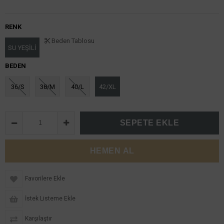
RENK
Beden Tablosu
SU YEŞİLİ
BEDEN
36/S
38/M
40/L
42/XL
Favorilere Ekle
İstek Listeme Ekle
Karşılaştır