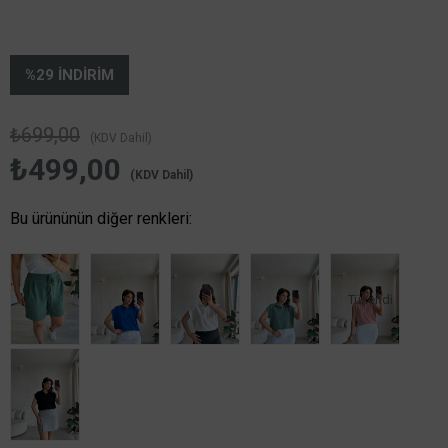
%
29
İNDIRIM
₺699,00
(KDV Dahil)
₺499,00
(KDV Dahil)
Bu ürününün diğer renkleri:
Tükendi