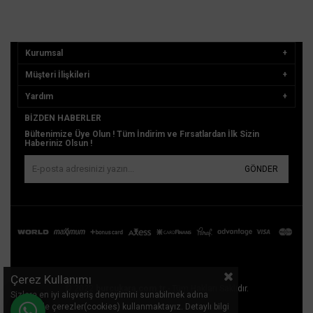
Kurumsal
Müşteri İlişkileri
Yardım
BIZDEN HABERLER
Bültenimize Üye Olun ! Tüm İndirim ve Fırsatlardan İlk Sizin
Haberiniz Olsun !
GÖNDER
Çerez Kullanımı
© 2022
burcukara.com.tr
- Tüm Hakları Saklıdır.
Sizlere en iyi alışveriş deneyimini sunabilmek adına
sitemizde çerezler(cookies) kullanmaktayız. Detaylı bilgi