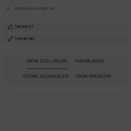
Fiyat Düşünce Haber Ver
TAVSIYE ET
YORUM YAZ
ÜRÜN ÖZELLIKLERI
YORUMLAR
(0)
ÖDEME SEÇENEKLERI
ÜRÜN ÖNERILERI