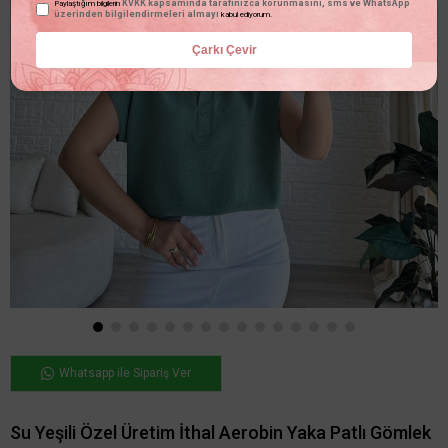
KVKK kapsamında tarafınızca korunmasını, sms ve WhatsApp
Paylaştığım bilgilerin
üzerinden bilgilendirmeleri almayı
kabul ediyorum.
Çarkı Çevir
Whatsapp ile Sipariş Ver
Su Yeşili Özel Üretim İthal Aerobin Yaka Patlı Gömlek